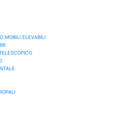
O MOBILI ELEVABILI
ERE
 TELESCOPICO
O
ONTALE
ROPALI
A