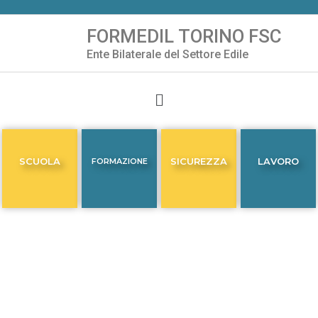
FORMEDIL TORINO FSC
Vai
Ente Bilaterale del Settore Edile
al
contenuto
SCUOLA
SICUREZZA
LAVORO
FORMAZIONE