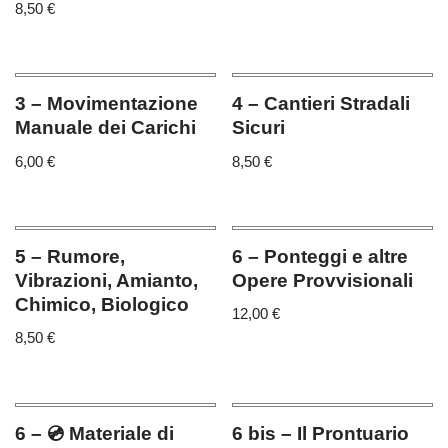
8,50
€
3 – Movimentazione
4 – Cantieri Stradali
Manuale dei Carichi
Sicuri
6,00
€
8,50
€
5 – Rumore,
6 – Ponteggi e altre
Vibrazioni, Amianto,
Opere Provvisionali
Chimico, Biologico
12,00
€
8,50
€
6 – 💿 Materiale di
6 bis – Il Prontuario