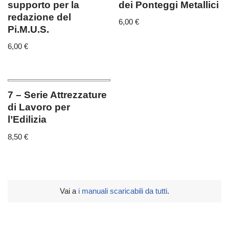
supporto per la
dei Ponteggi Metallici
redazione del
6,00
€
Pi.M.U.S.
6,00
€
7 – Serie Attrezzature
di Lavoro per
l’Edilizia
8,50
€
Vai a
i manuali scaricabili da tutti
.