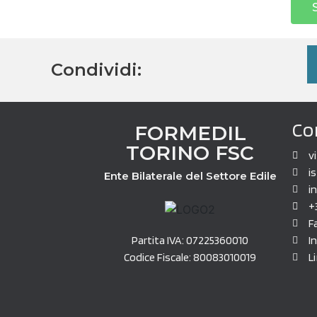
Condividi:
Co
FORMEDIL
TORINO FSC
v
i
Ente Bilaterale del Settore Edile
i
+
F
Partita IVA: 07225360010
I
Codice Fiscale: 80083010019
L