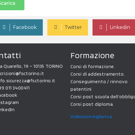
Scarica
Facebook
Twitter
Linkedin
ntatti
Formazione
ia Quarello, 19 – 10135 TORINO
Corsi di formazione.
scrizioni@fsctorino.it
Corsi di addestramento.
nfo.sicurezza@fsctorino.it
Conseguimento / rinnovo
39 011 3400411
patentini
acebook
Corsi post scuola dell’obblig
nstagram
Corsi post diploma.
inkedIn
Videosorveglianza