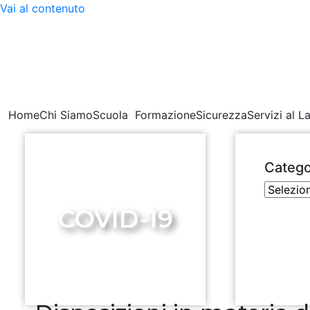
Vai al contenuto
Home
Chi Siamo
Scuola
Formazione
Sicurezza
Servizi al L
Catego
COVID-19