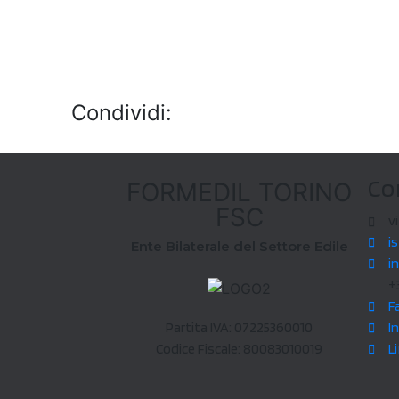
Condividi:
Co
FORMEDIL TORINO
FSC
v
i
Ente Bilaterale del Settore Edile
i
+
F
Partita IVA: 07225360010
I
Codice Fiscale: 80083010019
L