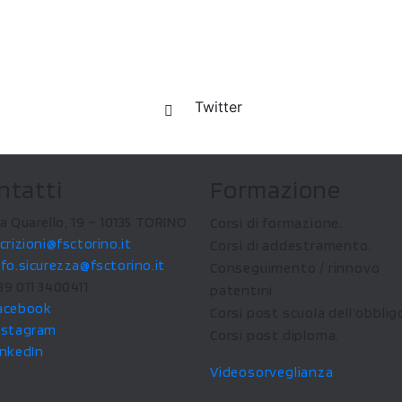
Facebook
Twitter
Linkedin
ntatti
Formazione
ia Quarello, 19 – 10135 TORINO
Corsi di formazione.
scrizioni@fsctorino.it
Corsi di addestramento.
nfo.sicurezza@fsctorino.it
Conseguimento / rinnovo
39 011 3400411
patentini
acebook
Corsi post scuola dell’obblig
nstagram
Corsi post diploma.
inkedIn
Videosorveglianza