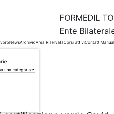
FORMEDIL TO
Ente Bilateral
avoro
News
Archivio
Area Riservata
Corsi attivi
Contatti
Manual
rie