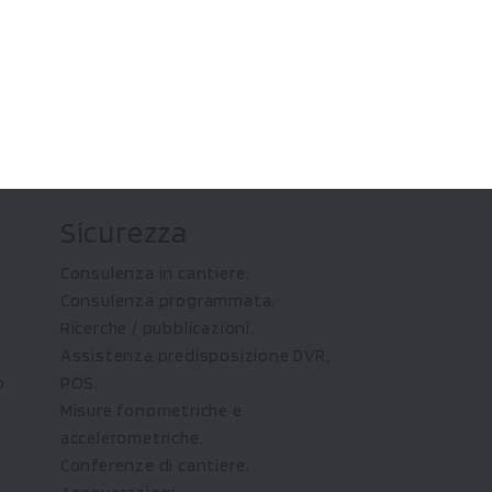
Sicurezza
Consulenza in cantiere.
Consulenza programmata.
Ricerche / pubblicazioni.
Assistenza predisposizione DVR,
o.
POS.
Misure fonometriche e
accelerometriche.
Conferenze di cantiere.