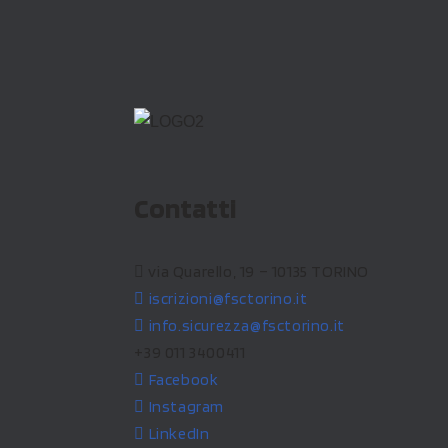
Contatti
via Quarello, 19 – 10135 TORINO
iscrizioni@fsctorino.it
info.sicurezza@fsctorino.it
+39 011 3400411
Facebook
Instagram
LinkedIn