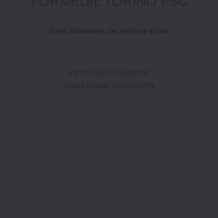
FORMEDIL TORINO FSC
Ente Bilaterale del Settore Edile
Partita IVA: 07225360010
Codice Fiscale: 80083010019