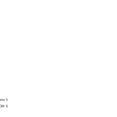
.
tera h
 DM 6