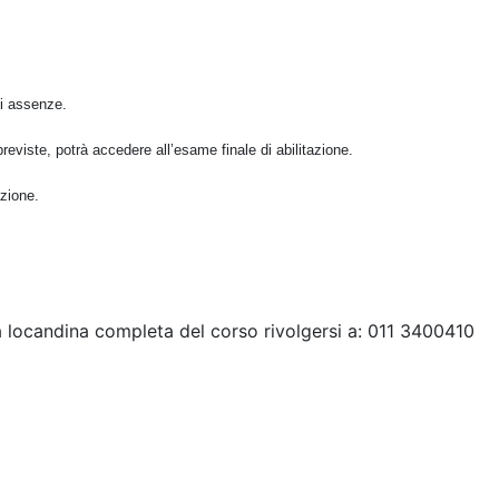
i assenze.
reviste, potrà accedere all’esame finale di abilitazione.
azione.
la locandina completa del corso rivolgersi a: 011 3400410